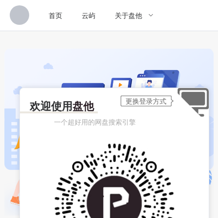
首页
云屿
关于盘他
欢迎使用
盘他
一个超好用的网盘搜索引擎