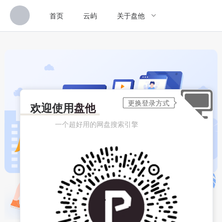
首页
云屿
关于盘他
欢迎使用
盘他
一个超好用的网盘搜索引擎