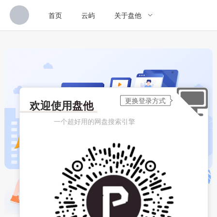
首页
云屿
关于盘他
欢迎使用
盘他
一个超好用的网盘搜索引擎