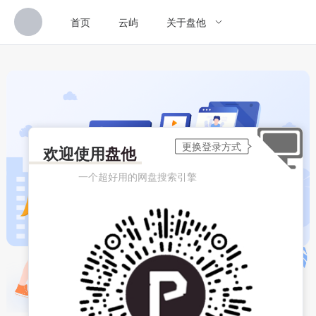
首页
云屿
关于盘他
欢迎使用
盘他
一个超好用的网盘搜索引擎