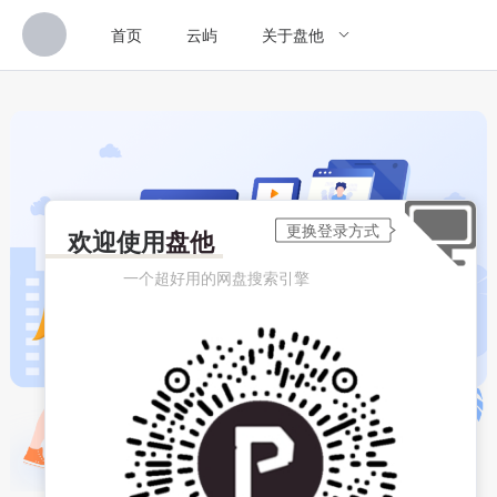
首页
云屿
关于盘他
欢迎使用
盘他
一个超好用的网盘搜索引擎