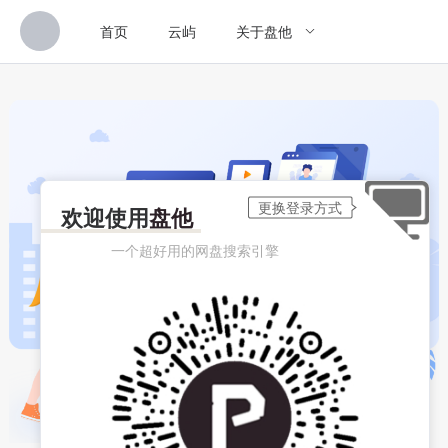
首页
云屿
关于盘他
欢迎使用
盘他
一个超好用的网盘搜索引擎