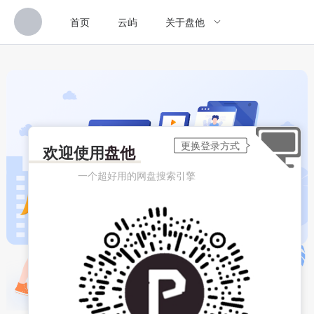
首页
云屿
关于盘他
欢迎使用
盘他
一个超好用的网盘搜索引擎