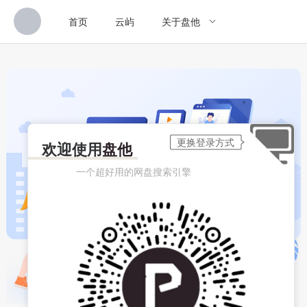
首页
云屿
关于盘他
欢迎使用
盘他
一个超好用的网盘搜索引擎