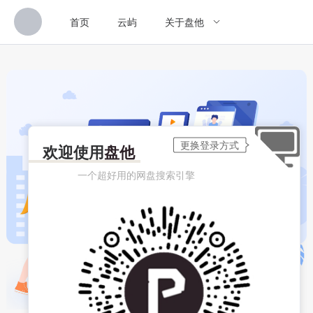
首页
云屿
关于盘他
欢迎使用
盘他
一个超好用的网盘搜索引擎