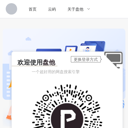
首页
云屿
关于盘他
欢迎使用
盘他
一个超好用的网盘搜索引擎