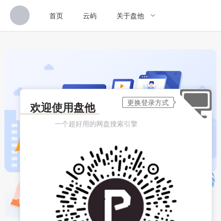
首页
云屿
关于盘他
欢迎使用
盘他
一个超好用的网盘搜索引擎