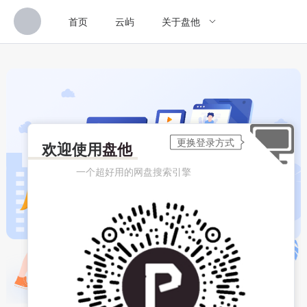
首页
云屿
关于盘他
欢迎使用
盘他
一个超好用的网盘搜索引擎