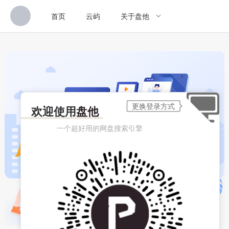
首页
云屿
关于盘他
欢迎使用
盘他
一个超好用的网盘搜索引擎