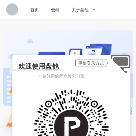
首页
云屿
关于盘他
欢迎使用
盘他
一个超好用的网盘搜索引擎