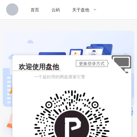
首页
云屿
关于盘他
欢迎使用
盘他
一个超好用的网盘搜索引擎