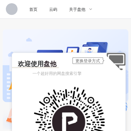
首页
云屿
关于盘他
欢迎使用
盘他
一个超好用的网盘搜索引擎