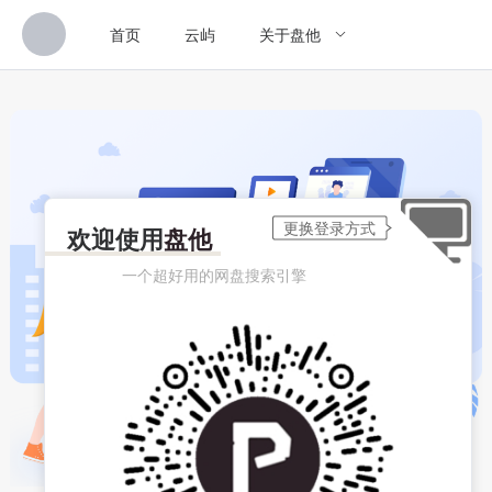
首页
云屿
关于盘他
欢迎使用
盘他
一个超好用的网盘搜索引擎