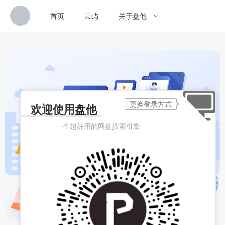
首页
云屿
关于盘他
欢迎使用
盘他
一个超好用的网盘搜索引擎