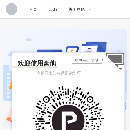
首页
云屿
关于盘他
欢迎使用
盘他
一个超好用的网盘搜索引擎