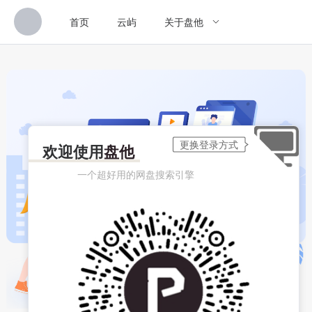
首页
云屿
关于盘他
欢迎使用
盘他
一个超好用的网盘搜索引擎