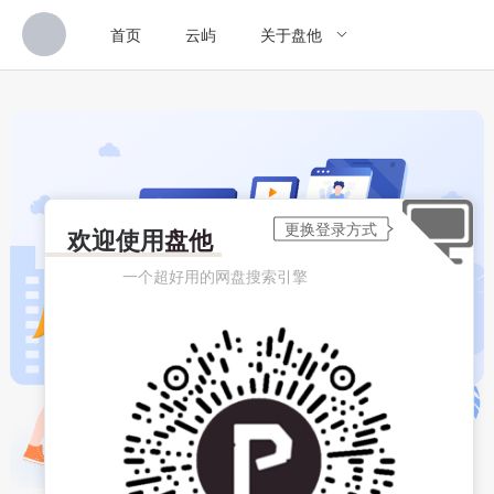
首页
云屿
关于盘他
欢迎使用
盘他
一个超好用的网盘搜索引擎