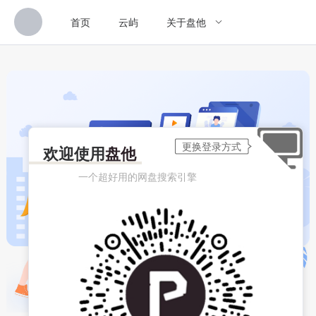
首页
云屿
关于盘他
欢迎使用
盘他
一个超好用的网盘搜索引擎