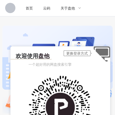
首页
云屿
关于盘他
欢迎使用
盘他
一个超好用的网盘搜索引擎