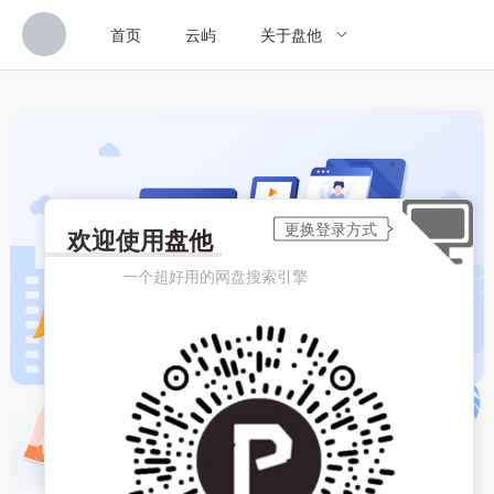
首页
云屿
关于盘他
欢迎使用
盘他
一个超好用的网盘搜索引擎