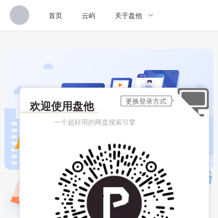
首页
云屿
关于盘他
欢迎使用
盘他
一个超好用的网盘搜索引擎