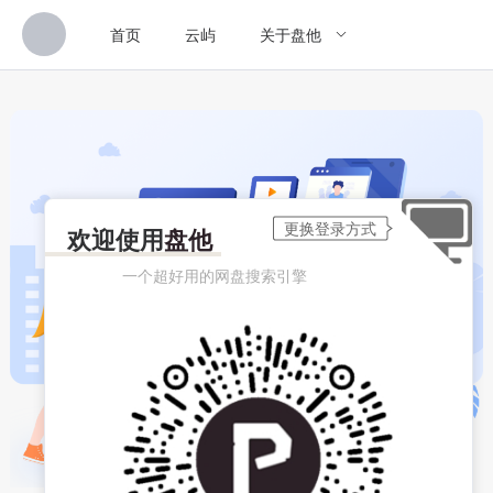
首页
云屿
关于盘他
欢迎使用
盘他
一个超好用的网盘搜索引擎