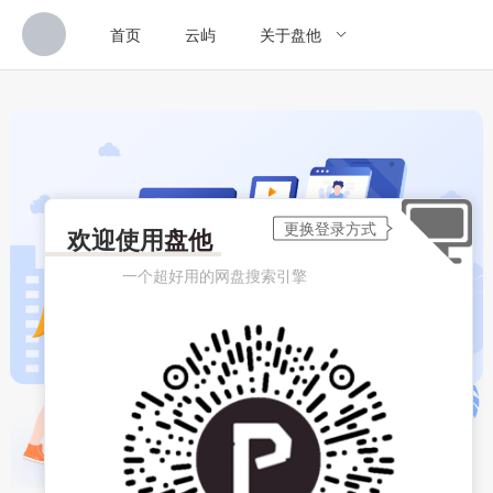
首页
云屿
关于盘他
欢迎使用
盘他
一个超好用的网盘搜索引擎