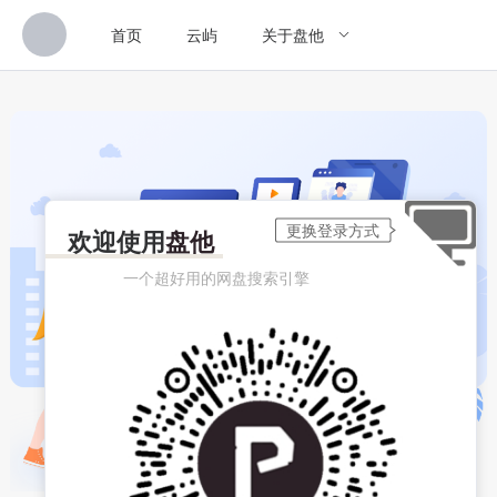
首页
云屿
关于盘他
欢迎使用
盘他
一个超好用的网盘搜索引擎