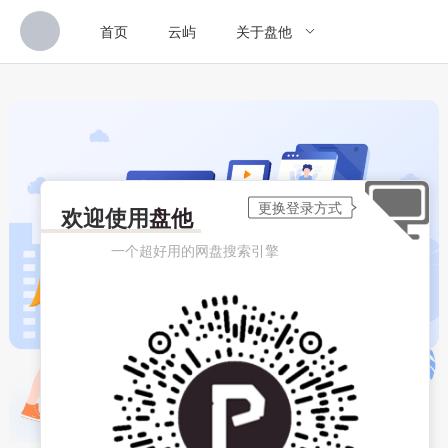
首页
云屿
关于盘他
欢迎使用
盘他
一个超好用的网盘搜索引擎