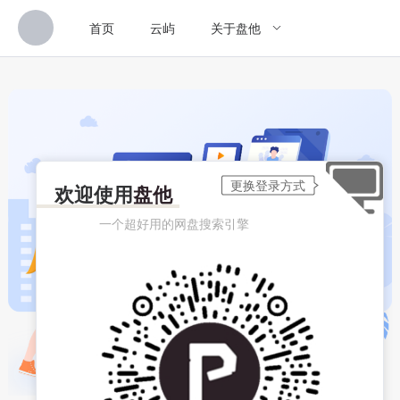
首页
云屿
关于盘他
欢迎使用
盘他
一个超好用的网盘搜索引擎