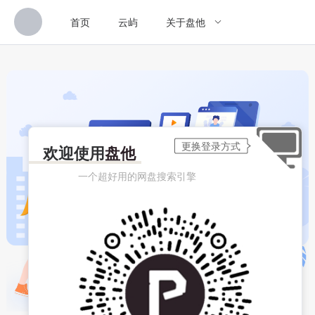
首页
云屿
关于盘他
欢迎使用
盘他
一个超好用的网盘搜索引擎