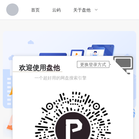
首页
云屿
关于盘他
欢迎使用
盘他
一个超好用的网盘搜索引擎