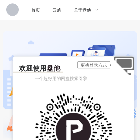
首页
云屿
关于盘他
欢迎使用
盘他
一个超好用的网盘搜索引擎