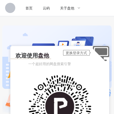
首页
云屿
关于盘他
欢迎使用
盘他
一个超好用的网盘搜索引擎