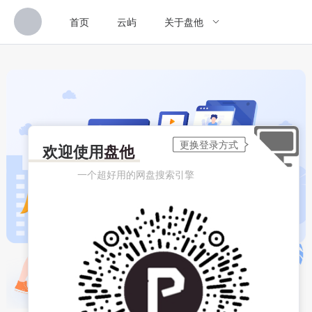
首页
云屿
关于盘他
欢迎使用
盘他
一个超好用的网盘搜索引擎