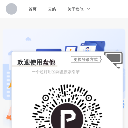
首页
云屿
关于盘他
欢迎使用
盘他
一个超好用的网盘搜索引擎