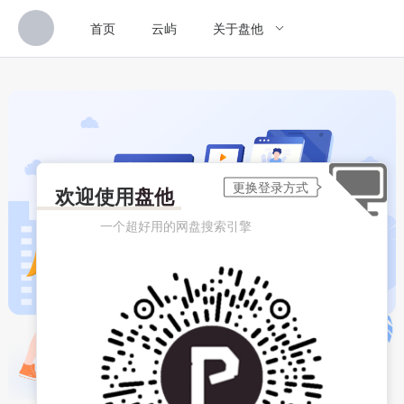
首页
云屿
关于盘他
欢迎使用
盘他
一个超好用的网盘搜索引擎