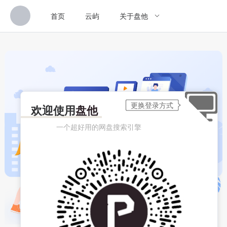
首页
云屿
关于盘他
欢迎使用
盘他
一个超好用的网盘搜索引擎