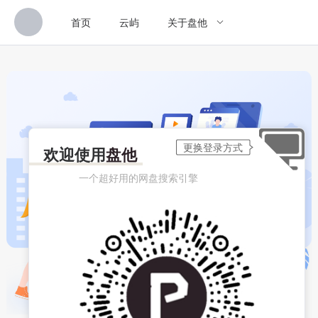
首页
云屿
关于盘他
欢迎使用
盘他
一个超好用的网盘搜索引擎