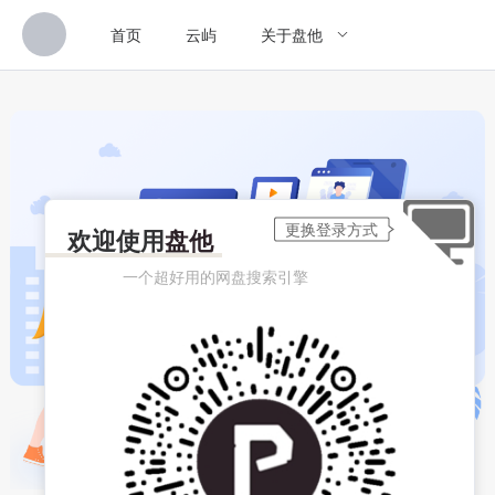
首页
云屿
关于盘他
欢迎使用
盘他
一个超好用的网盘搜索引擎