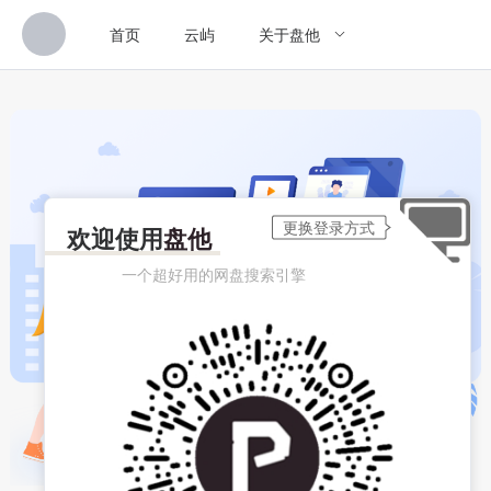
首页
云屿
关于盘他
欢迎使用
盘他
一个超好用的网盘搜索引擎