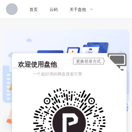
首页
云屿
关于盘他
欢迎使用
盘他
一个超好用的网盘搜索引擎