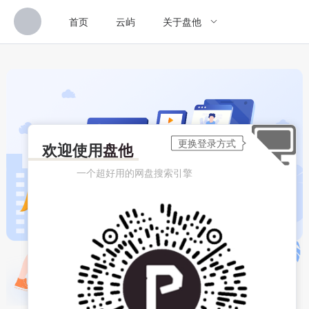
首页
云屿
关于盘他
欢迎使用
盘他
一个超好用的网盘搜索引擎