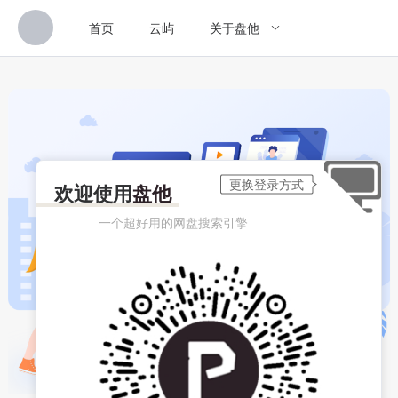
首页
云屿
关于盘他
欢迎使用
盘他
一个超好用的网盘搜索引擎