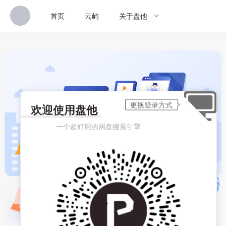
首页
云屿
关于盘他
欢迎使用
盘他
一个超好用的网盘搜索引擎