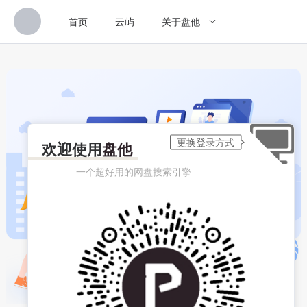
首页
云屿
关于盘他
欢迎使用
盘他
一个超好用的网盘搜索引擎