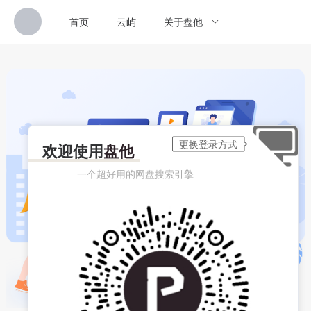
首页
云屿
关于盘他
欢迎使用
盘他
一个超好用的网盘搜索引擎