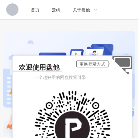
首页
云屿
关于盘他
欢迎使用
盘他
一个超好用的网盘搜索引擎