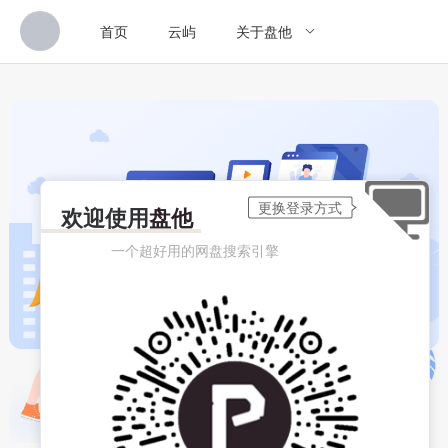
首页
云屿
关于盘他
欢迎使用
盘他
一个超好用的网盘搜索引擎