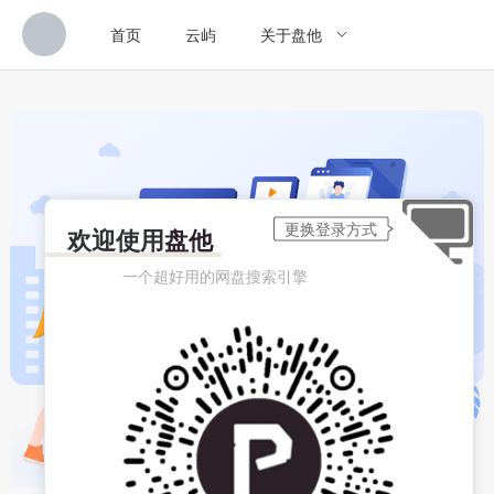
首页
云屿
关于盘他
欢迎使用
盘他
一个超好用的网盘搜索引擎